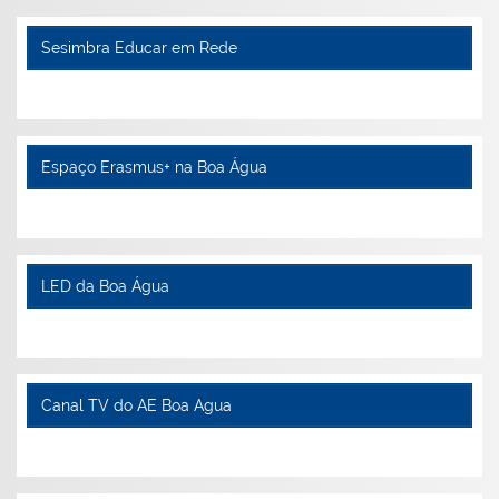
Sesimbra Educar em Rede
Espaço Erasmus+ na Boa Água
LED da Boa Água
Canal TV do AE Boa Agua