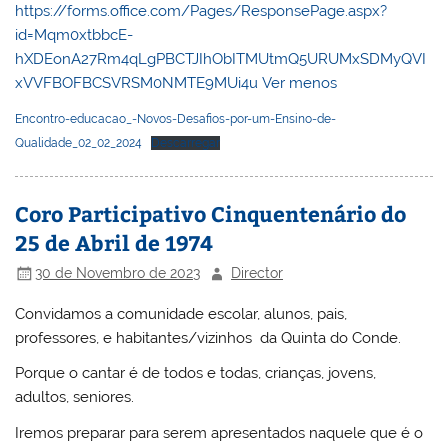
https://forms.office.com/Pages/ResponsePage.aspx?
id=Mqm0xtbbcE-
hXDEonA27Rm4qLgPBCTJIhObITMUtmQ5URUMxSDMyQVI
xVVFBOFBCSVRSM0NMTE9MUi4u
Ver menos
Encontro-educacao_-Novos-Desafios-por-um-Ensino-de-
Qualidade_02_02_2024
Descarregar
Coro Participativo Cinquentenário do
25 de Abril de 1974
30 de Novembro de 2023
Director
Convidamos a comunidade escolar, alunos, pais,
professores, e habitantes/vizinhos da Quinta do Conde.
Porque o cantar é de todos e todas, crianças, jovens,
adultos, seniores.
Iremos preparar para serem apresentados naquele que é o