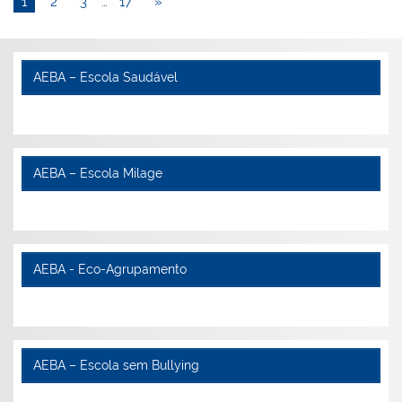
1
2
3
…
17
»
AEBA – Escola Saudável
AEBA – Escola Milage
AEBA - Eco-Agrupamento
AEBA – Escola sem Bullying