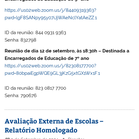
https://us02web.zoom.us/j/84409319363?
pwd=lgF8SANpy95y07iJjWAeNclYatAeZZ.1
ID da reunião: 844 0931 9363
Senha: 832798
Reunião de dia 12 de setembro, às 18:30h – Destinada a
Encarregados de Educação de 7º ano
https://us02web.zoom.us/j/82308177700?
pwd=80bpaiEgpWQE9GL3jKzG5xtGX1Wx1F.1
ID da reunião: 823 0817 7700
Senha: 790676
Avaliação Externa de Escolas –
Relatório Homologado