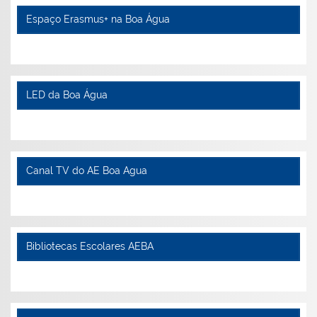
Espaço Erasmus+ na Boa Água
LED da Boa Água
Canal TV do AE Boa Agua
Bibliotecas Escolares AEBA