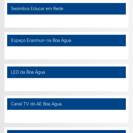
Sesimbra Educar em Rede
Espaço Erasmus+ na Boa Água
LED da Boa Água
Canal TV do AE Boa Agua