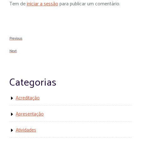
Tem de
iniciar a sessão
para publicar um comentário.
Navegação
Previous
Previous
de
Post
Next
Next
artigos
Post
Categorias
Acreditação
Apresentação
Atividades