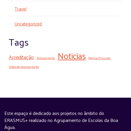
Travel
Uncategorized
Tags
Noticias
Acreditação
Apresentação
Página Principal
Vídeo de Apresentação
Sobre
Este espaço é dedicado aos projetos no âmbito do
ERASMUS+ realizado no Agrupamento de Escolas da Boa
Água.