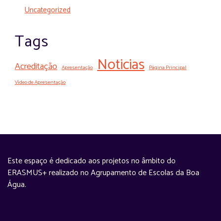
Uncategorized
Tags
Noticias
Acreditação
Apresentação
Página Principal
Vídeo de Apresentação
Sobre
Este espaço é dedicado aos projetos no âmbito do
ERASMUS+ realizado no Agrupamento de Escolas da Boa
Água.