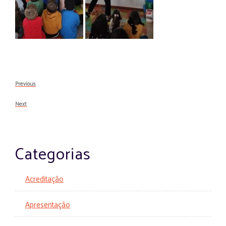
Navegação
Previous
Previous
de
Post
Next
Next
artigos
Post
Categorias
Acreditação
Apresentação