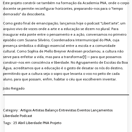
Este projeto constrói-se também na formação da Academia PNA, onde o corpo
docente se permite reconfigurar horizontes, preparando-nos para o "tempo
demorado" da descoberta.
Como gesto final de emancipação, lançamos hoje o podcast "Libert’arte", um
arquivo vivo de vozes onde a arte e a educação se dizem no plural. Para
inaugurar esta ponte entre o pensamento e a ação, conversamos no primeiro
episódio com Susana Silvério, Coordenadora Intermunicipal do PNA, cuja
presença simboliza o diálogo essencial entre a escola e a comunidade
cultural. Como Sophia de Mello Breyner Andresen proclamou, a cultura não
serve para enfeitar a vida, mas para a transformar
[1]
— para que possamos
construir-nos em consciência e liberdade. No Agrupamento de Escolas da Boa
Água, acreditamos que a educação é o gesto de desatar os nós do destino,
permitindo que a cultura seja o sopro que levanta o voo no peito de cada
aluno, para que possam, enfim, habitar o céu que escolherem inventar.
João Reigado
Category :
Artigos
Artistas
Balanço
Entrevistas
Eventos
Lançamentos
Liberdade
Podcast
Tags :
25 Abril
Liberdade
PNA
Projeto