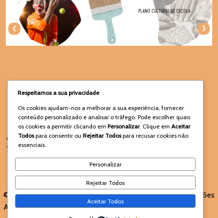
‹
›
Respeitamos a sua privacidade
Os cookies ajudam-nos a melhorar a sua experiência, fornecer
conteúdo personalizado e analisar o tráfego. Pode escolher quais
os cookies a permitir clicando em
Personalizar
. Clique em
Aceitar
Siga-nos nas Redes Sociais
Todos
para consentir ou
Rejeitar Todos
para recusar cookies não
essenciais.
Personalizar
Rejeitar Todos
© 2025 PNA- PCE da Boa
Termos e Condições
Aceitar Todos
Agua