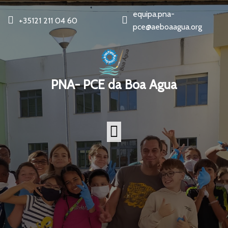
equipa.pna-
+35121 211 04 60
pce@aeboaagua.org
PNA- PCE da Boa Agua