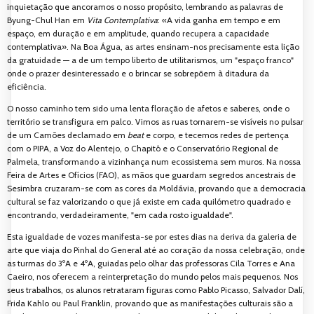
inquietação que ancoramos o nosso propósito, lembrando as palavras de
Byung-Chul Han em
Vita Contemplativa
: «A vida ganha em tempo e em
espaço, em duração e em amplitude, quando recupera a capacidade
contemplativa». Na Boa Água, as artes ensinam-nos precisamente esta lição
da gratuidade — a de um tempo liberto de utilitarismos, um "espaço franco"
onde o prazer desinteressado e o brincar se sobrepõem à ditadura da
eficiência.
O nosso caminho tem sido uma lenta floração de afetos e saberes, onde o
território se transfigura em palco. Vimos as ruas tornarem-se visíveis no pulsar
de um Camões declamado em
beat
e corpo, e tecemos redes de pertença
com o PIPA, a Voz do Alentejo, o Chapitô e o Conservatório Regional de
Palmela, transformando a vizinhança num ecossistema sem muros. Na nossa
Feira de Artes e Ofícios (FAO), as mãos que guardam segredos ancestrais de
Sesimbra cruzaram-se com as cores da Moldávia, provando que a democracia
cultural se faz valorizando o que já existe em cada quilómetro quadrado e
encontrando, verdadeiramente, "em cada rosto igualdade".
Esta igualdade de vozes manifesta-se por estes dias na deriva da galeria de
arte que viaja do Pinhal do General até ao coração da nossa celebração, onde
as turmas do 3ºA e 4ºA, guiadas pelo olhar das professoras Cila Torres e Ana
Caeiro, nos oferecem a reinterpretação do mundo pelos mais pequenos. Nos
seus trabalhos, os alunos retrataram figuras como Pablo Picasso, Salvador Dalí,
Frida Kahlo ou Paul Franklin, provando que as manifestações culturais são a