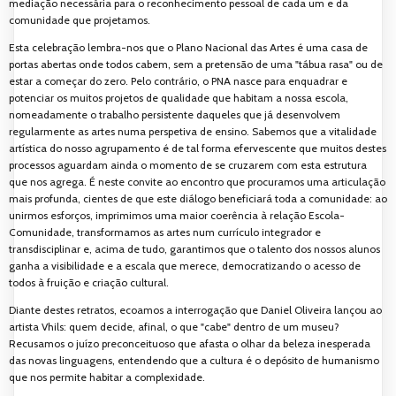
mediação necessária para o reconhecimento pessoal de cada um e da
comunidade que projetamos.
Esta celebração lembra-nos que o Plano Nacional das Artes é uma casa de
portas abertas onde todos cabem, sem a pretensão de uma "tábua rasa" ou de
estar a começar do zero. Pelo contrário, o PNA nasce para enquadrar e
potenciar os muitos projetos de qualidade que habitam a nossa escola,
nomeadamente o trabalho persistente daqueles que já desenvolvem
regularmente as artes numa perspetiva de ensino. Sabemos que a vitalidade
artística do nosso agrupamento é de tal forma efervescente que muitos destes
processos aguardam ainda o momento de se cruzarem com esta estrutura
que nos agrega. É neste convite ao encontro que procuramos uma articulação
mais profunda, cientes de que este diálogo beneficiará toda a comunidade: ao
unirmos esforços, imprimimos uma maior coerência à relação Escola-
Comunidade, transformamos as artes num currículo integrador e
transdisciplinar e, acima de tudo, garantimos que o talento dos nossos alunos
ganha a visibilidade e a escala que merece, democratizando o acesso de
todos à fruição e criação cultural.
Diante destes retratos, ecoamos a interrogação que Daniel Oliveira lançou ao
artista Vhils: quem decide, afinal, o que "cabe" dentro de um museu?
Recusamos o juízo preconceituoso que afasta o olhar da beleza inesperada
das novas linguagens, entendendo que a cultura é o depósito de humanismo
que nos permite habitar a complexidade.